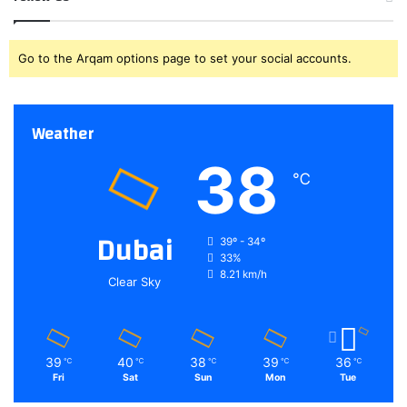
Go to the Arqam options page to set your social accounts.
Weather
38
℃
Dubai
39º - 34º
33%
8.21 km/h
Clear Sky
39
40
38
39
36
℃
℃
℃
℃
℃
Fri
Sat
Sun
Mon
Tue