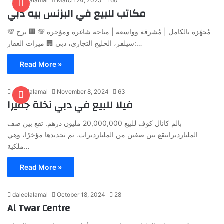
daleelalamal
March 24, 2025
60
مكاتب للبيع في البزنس بيه دبي
💯 مُجهّزة بالكامل | مُشرقة وواسعة | متاحة شاغرة ومؤجرة 💯 🏢 برج
سيلفر، الخليج التجاري، دبي 🏢 ميزات العقار:…
Read More »
daleelalamal
November 8, 2024
63
فيلا للبيع في دبي نخلة جميرا
بالم كانال كوف للبيع 20,000,000 مليون درهم. تقع بين صف
المليارديراتتقع بين صفين من المليارديرات. تم تجديدها مؤخرًا، وهي
ملكية…
Read More »
daleelalamal
October 18, 2024
28
Al Twar Centre