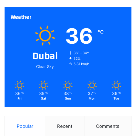
Weather
36
℃
Dubai
36º - 34º
52%
5.81 km/h
Clear Sky
36
39
38
37
36
℃
℃
℃
℃
℃
Fri
Sat
Sun
Mon
Tue
Popular
Recent
Comments