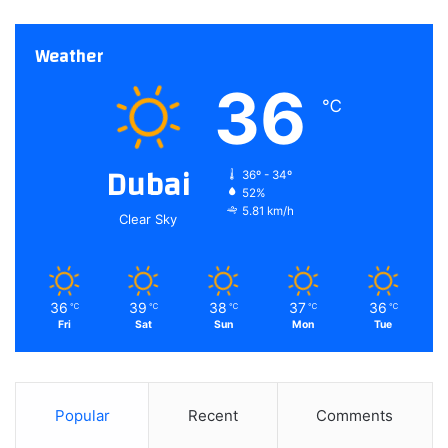
Weather
36
℃
Dubai
36º - 34º
52%
5.81 km/h
Clear Sky
36
39
38
37
36
℃
℃
℃
℃
℃
Fri
Sat
Sun
Mon
Tue
Popular
Recent
Comments