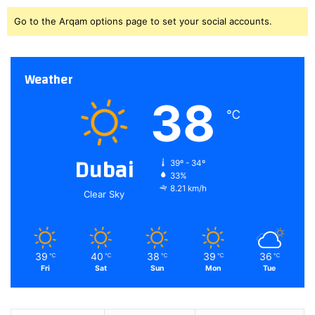
Go to the Arqam options page to set your social accounts.
Weather
38
℃
Dubai
39º - 34º
33%
8.21 km/h
Clear Sky
39
40
38
39
36
℃
℃
℃
℃
℃
Fri
Sat
Sun
Mon
Tue