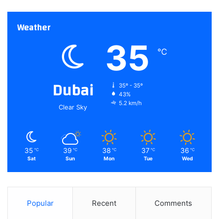
Weather
35
℃
Dubai
35º - 35º
43%
5.2 km/h
Clear Sky
35
39
38
37
36
℃
℃
℃
℃
℃
Sat
Sun
Mon
Tue
Wed
Popular
Recent
Comments