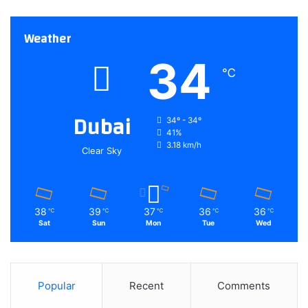
Weather
34
℃
Dubai
34º - 34º
41%
3.18 km/h
Clear Sky
38
39
37
36
36
℃
℃
℃
℃
℃
Sat
Sun
Mon
Tue
Wed
Popular
Recent
Comments