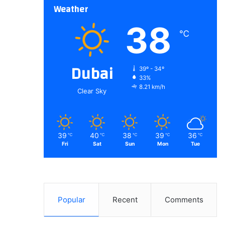
Weather
38
℃
Dubai
39º - 34º
33%
8.21 km/h
Clear Sky
39
40
38
39
36
℃
℃
℃
℃
℃
Fri
Sat
Sun
Mon
Tue
Popular
Recent
Comments